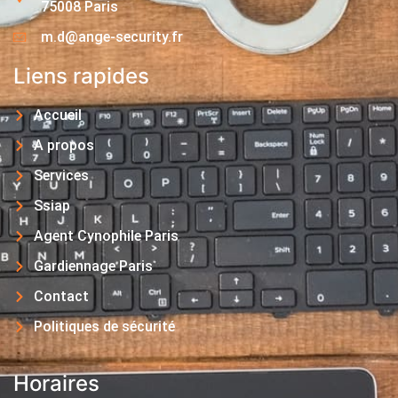
75008 Paris
m.d@ange-security.fr
Liens rapides
Accueil
A propos
Services
Ssiap
Agent Cynophile Paris
Gardiennage Paris
Contact
Politiques de sécurité
Horaires