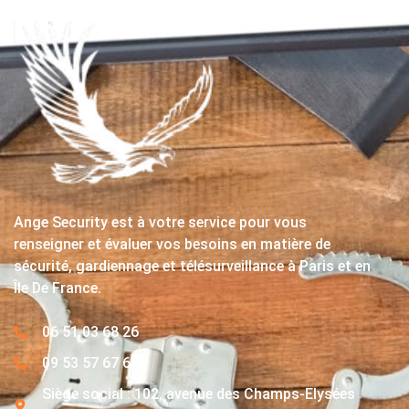
Ange Security est à votre service pour vous
renseigner et évaluer vos besoins en matière de
sécurité, gardiennage et télésurveillance à Paris et en
Île De France.
06 51 03 68 26
09 53 57 67 63
Siège social : 102, avenue des Champs-Elysées