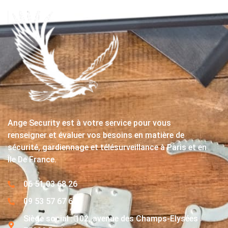
Ange Security est à votre service pour vous
renseigner et évaluer vos besoins en matière de
sécurité, gardiennage et télésurveillance à Paris et en
Île De France.
06 51 03 68 26
09 53 57 67 63
Siège social : 102, avenue des Champs-Elysées