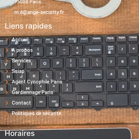
75008 Paris
m.d@ange-security.fr
Liens rapides
Accueil
A propos
Services
Ssiap
Agent Cynophile Paris
Gardiennage Paris
Contact
Politiques de sécurité
Horaires