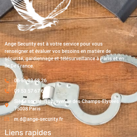
Ange Security est à votre service pour vous
renseigner et évaluer vos besoins en matière de
sécurité, gardiennage et télésurveillance à Paris et en
Île De France.
06 51 03 68 26
09 53 57 67 63
Siège social : 102, avenue des Champs-Elysées
75008 Paris
m.d@ange-security.fr
Liens rapides