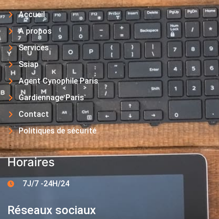
Accueil
A propos
Services
Ssiap
Agent Cynophile Paris
Gardiennage Paris
Contact
Politiques de sécurité
Horaires
7J/7 -24H/24
Réseaux sociaux