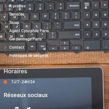
A propos
Services
Ssiap
Agent Cynophile Paris
Gardiennage Paris
Contact
Politiques de sécurité
Horaires
7J/7 -24H/24
Réseaux sociaux