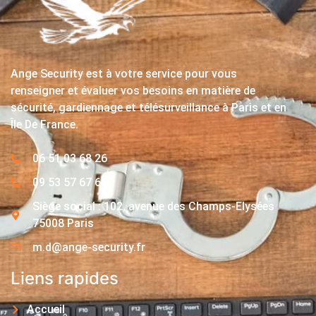
Ange Security est à votre service pour vous
renseigner et évaluer vos besoins en matière de
sécurité, gardiennage et télésurveillance à Paris et en
Île De France.
06 51 03 68 26
09 53 57 67 63
Siège social : 102, avenue des Champs-Elysées
75008 Paris
m.d@ange-security.fr
Liens rapides
Accueil