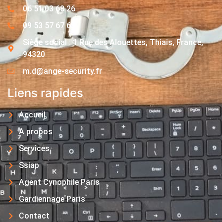
06 51 03 68 26
09 53 57 67 63
Siège social : 1 Rue des Alouettes, Thiais, France,
94320
m.d@ange-security.fr
Liens rapides
Accueil
A propos
Services
Ssiap
Agent Cynophile Paris
Gardiennage Paris
Contact