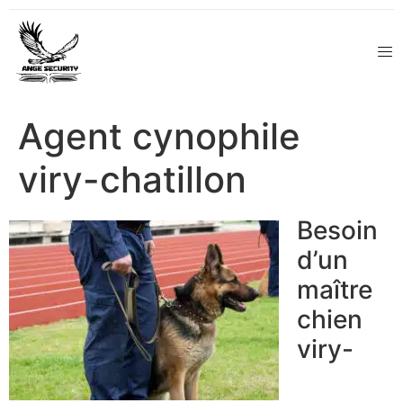
Agent cynophile
viry-chatillon
Besoin
d’un
maître
chien
viry-