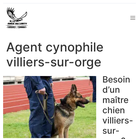
Agent cynophile
villiers-sur-orge
Besoin
d’un
maître
chien
villiers-
sur-