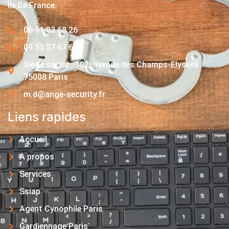
Île De France.
06 51 03 68 26
09 53 57 67 63
Siège social : 102, avenue des Champs-Elysées
75008 Paris
m.d@ange-security.fr
Liens rapides
Accueil
A propos
Services
Ssiap
Agent Cynophile Paris
Gardiennage Paris