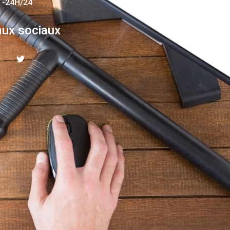
 -24H/24
ux sociaux