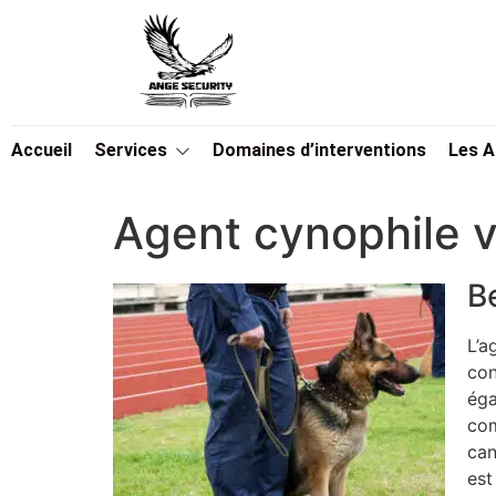
Accueil
Services
Domaines d’interventions
Les 
Agent cynophile 
B
L’a
con
éga
com
can
est