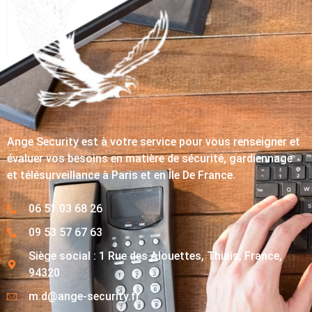
Ange Security est à votre service pour vous renseigner et
évaluer vos besoins en matière de sécurité, gardiennage
et télésurveillance à Paris et en Île De France.
06 51 03 68 26
09 53 57 67 63
Siège social : 1 Rue des Alouettes, Thiais, France,
94320
m.d@ange-security.fr