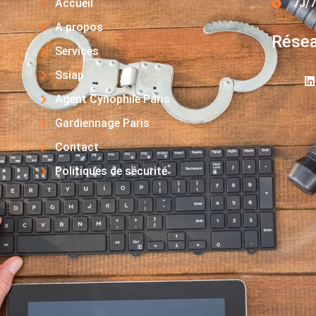
Accueil
7J/7
A propos
Résea
Services
Ssiap
Agent Cynophile Paris
Gardiennage Paris
Contact
Politiques de sécurité