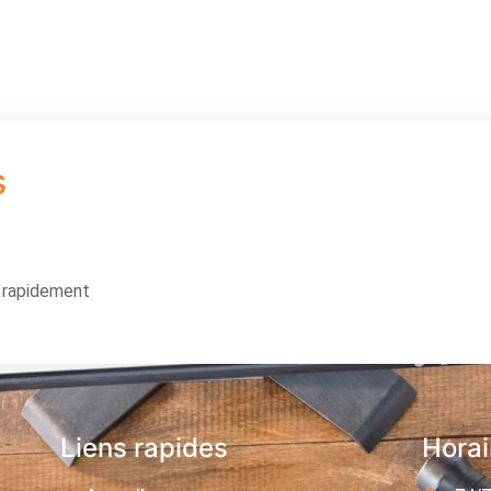
s
s rapidement
Liens rapides
Horai