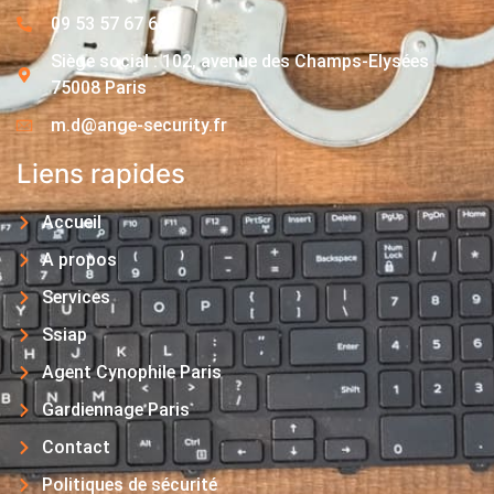
09 53 57 67 63
Siège social : 102, avenue des Champs-Elysées
75008 Paris
m.d@ange-security.fr
Liens rapides
Accueil
A propos
Services
Ssiap
Agent Cynophile Paris
Gardiennage Paris
Contact
Politiques de sécurité