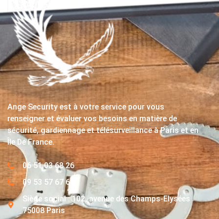
Ange Security est à votre service pour vous
renseigner et évaluer vos besoins en matière de
sécurité, gardiennage et télésurveillance à Paris et en
Île De France.
06 51 03 68 26
09 53 57 67 63
Siège social : 102, avenue des Champs-Elysées
75008 Paris