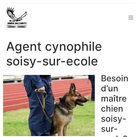
Agent cynophile
soisy-sur-ecole
Besoin
d’un
maître
chien
soisy-
sur-