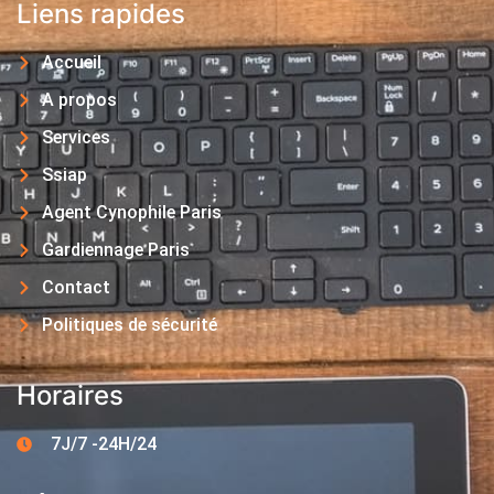
Liens rapides
Accueil
A propos
Services
Ssiap
Agent Cynophile Paris
Gardiennage Paris
Contact
Politiques de sécurité
Horaires
7J/7 -24H/24