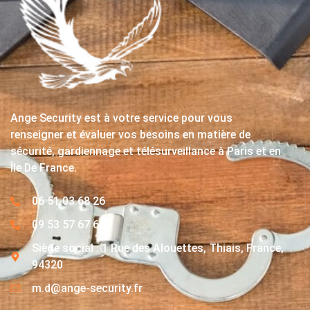
Ange Security est à votre service pour vous
renseigner et évaluer vos besoins en matière de
sécurité, gardiennage et télésurveillance à Paris et en
Île De France.
06 51 03 68 26
09 53 57 67 63
Siège social : 1 Rue des Alouettes, Thiais, France,
94320
m.d@ange-security.fr