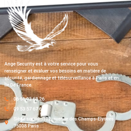
Ange Security est à votre service pour vous
renseigner et évaluer vos besoins en matière de
sécurité, gardiennage et télésurveillance à Paris et en
Île De France.
06 51 03 68 26
09 53 57 67 63
Siège social : 102, avenue des Champs-Elysées
75008 Paris