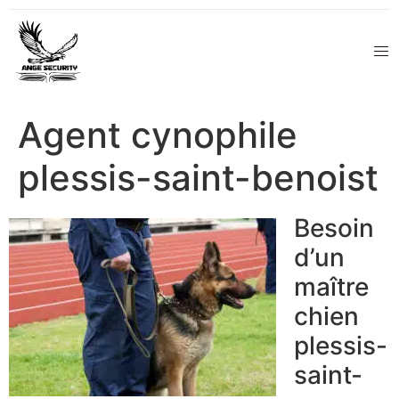
Agent cynophile
plessis-saint-benoist
Besoin
d’un
maître
chien
plessis-
saint-