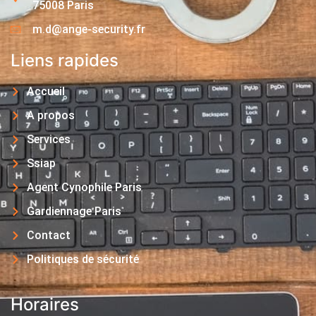
75008 Paris
m.d@ange-security.fr
Liens rapides
Accueil
A propos
Services
Ssiap
Agent Cynophile Paris
Gardiennage Paris
Contact
Politiques de sécurité
Horaires