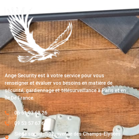
Ange Security est à votre service pour vous
renseigner et évaluer vos besoins en matière de
sécurité, gardiennage et télésurveillance à Paris et en
Île De France.
06 51 03 68 26
09 53 57 67 63
Siège social : 102, avenue des Champs-Elysées