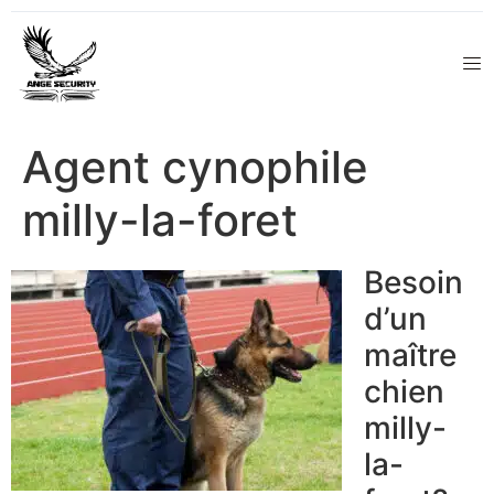
Agent cynophile
milly-la-foret
Besoin
d’un
maître
chien
milly-
la-