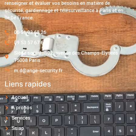
renseigner et évaluer vos besoins en matière de
sécurité, gardiennage et télésurveillance à Paris et en
Île De France.
06 51 03 68 26
09 53 57 67 63
Siège social : 102, avenue des Champs-Elysées
75008 Paris
m.d@ange-security.fr
Liens rapides
Accueil
A propos
Services
Ssiap