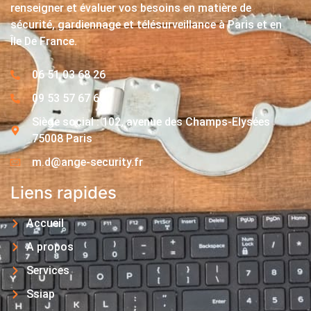
renseigner et évaluer vos besoins en matière de
sécurité, gardiennage et télésurveillance à Paris et en
Île De France.
06 51 03 68 26
09 53 57 67 63
Siège social : 102, avenue des Champs-Elysées
75008 Paris
m.d@ange-security.fr
Liens rapides
Accueil
A propos
Services
Ssiap