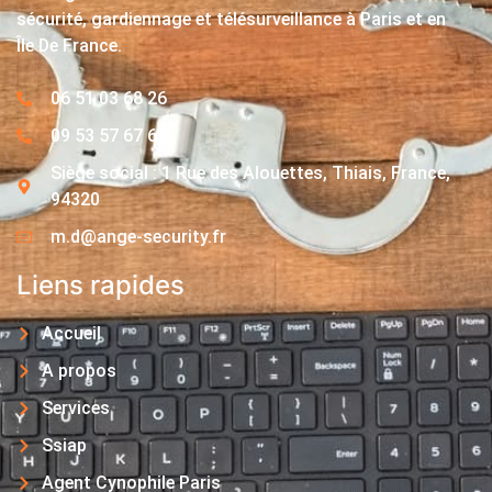
sécurité, gardiennage et télésurveillance à Paris et en
Île De France.
06 51 03 68 26
09 53 57 67 63
Siège social : 1 Rue des Alouettes, Thiais, France,
94320
m.d@ange-security.fr
Liens rapides
Accueil
A propos
Services
Ssiap
Agent Cynophile Paris