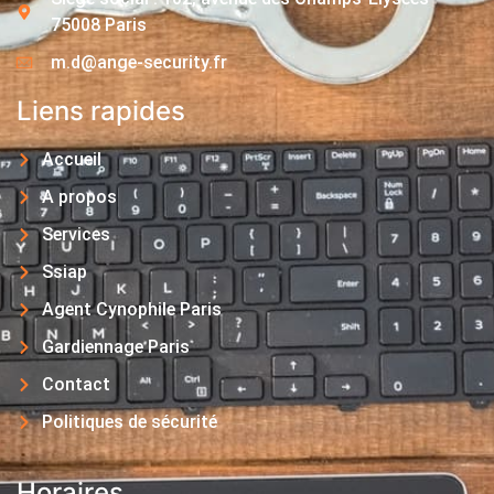
75008 Paris
m.d@ange-security.fr
Liens rapides
Accueil
A propos
Services
Ssiap
Agent Cynophile Paris
Gardiennage Paris
Contact
Politiques de sécurité
Horaires