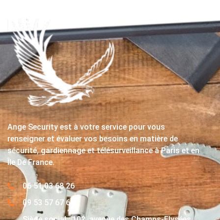
Ange Security est à votre service pour vous
renseigner et évaluer vos besoins en matière de
sécurité, gardiennage et télésurveillance à Paris et en
Île De France.
06 51 03 68 26
09 53 57 67 63
Siège social : 102, avenue des Champs-Elysées