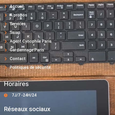
Accueil
A propos
Services
Ssiap
Agent Cynophile Paris
Gardiennage Paris
Contact
Politiques de sécurité
Horaires
7J/7 -24H/24
Réseaux sociaux