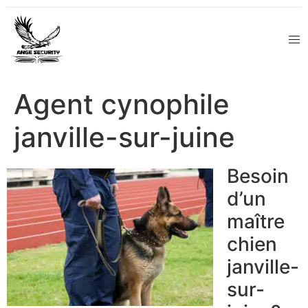
Agent cynophile
janville-sur-juine
Besoin
d’un
maître
chien
janville-
sur-