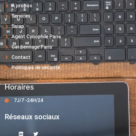
A propos
Services
Ssiap
Agent Cynophile Paris
Gardiennage Paris
Contact
Politiques de sécurité
Horaires
7J/7 -24H/24
Réseaux sociaux