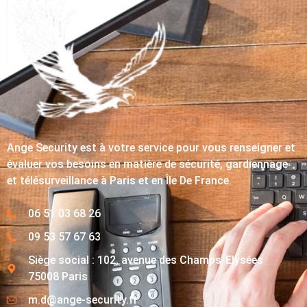
Ange Security est à votre service pour vous renseigner et
évaluer vos besoins en matière de sécurité, gardiennage
et télésurveillance à Paris et en Île De France.
06 51 03 68 26
09 53 57 67 63
Siège social : 102, avenue des Champs-Elysées
75008 Paris
m.d@ange-security.fr