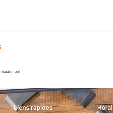
s
s rapidement
Liens rapides
Horai