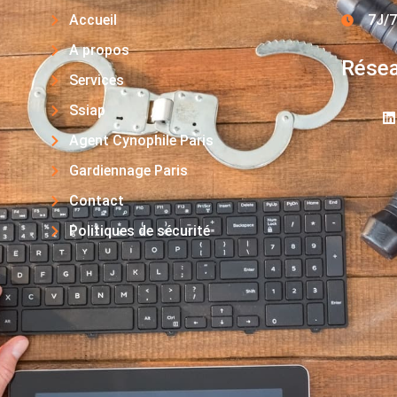
Accueil
7J/7
A propos
Résea
Services
Ssiap
Agent Cynophile Paris
Gardiennage Paris
Contact
Politiques de sécurité