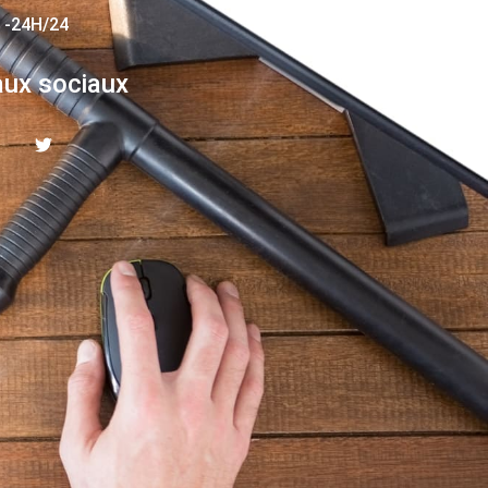
 -24H/24
ux sociaux