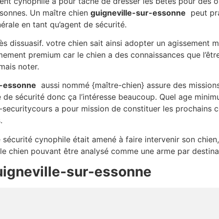
gent cynophile a pour tâche de dresser les bêtes pour des 
sonnes. Un maître chien
guigneville-sur-essonne
peut pra
érale en tant qu’agent de sécurité.
très dissuasif. votre chien sait ainsi adopter un agissement 
ement premium car le chien a des connaissances que l’être hu
mais noter.
r-essonne
aussi nommé {maître-chien} assure des missions 
 de sécurité donc ça l’intéresse beaucoup. Quel age minim
securitycours a pour mission de constituer les prochains co
.
e sécurité cynophile était amené à faire intervenir son chien
, le chien pouvant être analysé comme une arme par destina
uigneville-sur-essonne