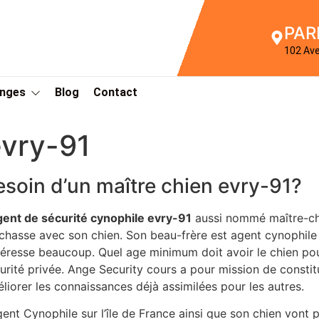
PAR
102 Av
Anges
Blog
Contact
evry-91
esoin d’un maître chien evry-91?
gent de sécurité cynophile evry-91
aussi nommé maître-chi
chasse avec son chien. Son beau-frère est agent cynophil
ntéresse beaucoup. Quel age minimum doit avoir le chien 
urité privée. Ange Security cours a pour mission de constitu
liorer les connaissances déjà assimilées pour les autres.
gent Cynophile sur l’île de France ainsi que son chien vont 