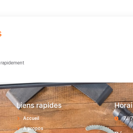
s
s rapidement
Liens rapides
Horai
Accueil
7J/7
A propos