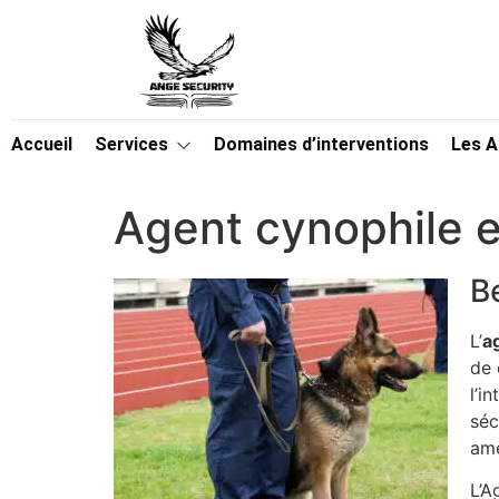
Accueil
Services
Domaines d’interventions
Les 
Agent cynophile 
B
L’
a
de 
l’i
séc
amé
L’A