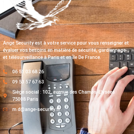
Ange Security est à votre service pour vous renseigner et
évaluer vos besoins en matière de sécurité, gardiennage
et télésurveillance à Paris et en Île De France.
06 51 03 68 26
09 53 57 67 63
Siège social : 102, avenue des Champs-Elysées
75008 Paris
m.d@ange-security.fr