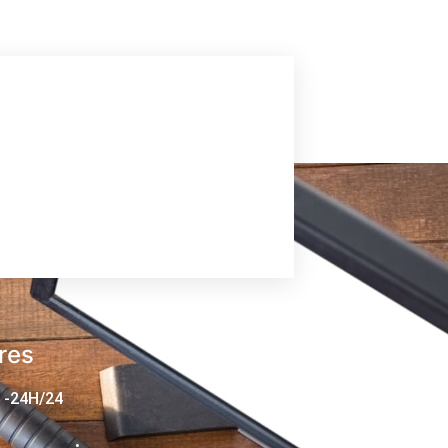
res
 -24H/24