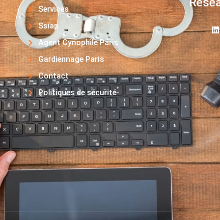
Résea
Services
Ssiap
Agent Cynophile Paris
Gardiennage Paris
Contact
Politiques de sécurité