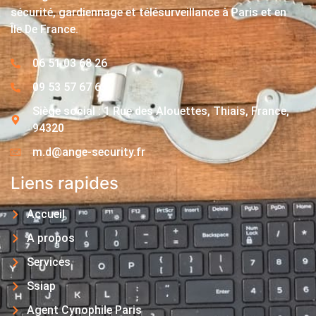
sécurité, gardiennage et télésurveillance à Paris et en
Île De France.
06 51 03 68 26
09 53 57 67 63
Siège social : 1 Rue des Alouettes, Thiais, France,
94320
m.d@ange-security.fr
Liens rapides
Accueil
A propos
Services
Ssiap
Agent Cynophile Paris