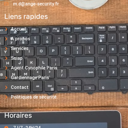
m.d@ange-security.fr
Liens rapides
Accueil
A propos
Services
Ssiap
Agent Cynophile Paris
Gardiennage Paris
Contact
Politiques de sécurité
Horaires
7J/7 -24H/24