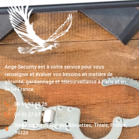
Ange Security est à votre service pour vous
renseigner et évaluer vos besoins en matière de
sécurité, gardiennage et télésurveillance à Paris et en
Île De France.
06 51 03 68 26
09 53 57 67 63
Siège social : 1 Rue des Alouettes, Thiais, France,
94320