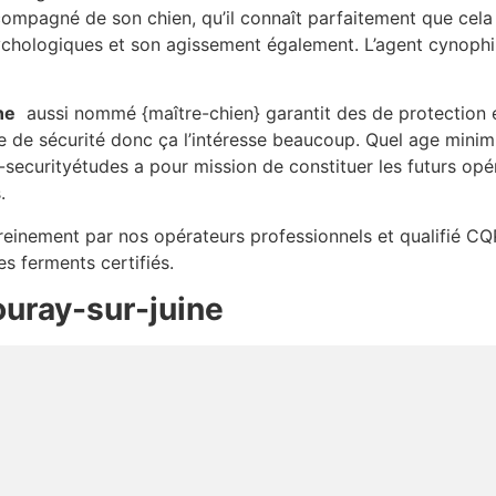
ompagné de son chien, qu’il connaît parfaitement que cela s
chologiques et son agissement également. L’agent cynophile
ne
aussi nommé {maître-chien} garantit des de protection e
ce de sécurité donc ça l’intéresse beaucoup. Quel age min
-securityétudes a pour mission de constituer les futurs opér
.
sereinement par nos opérateurs professionnels et qualifié CQ
es ferments certifiés.
uray-sur-juine