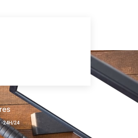
res
 -24H/24