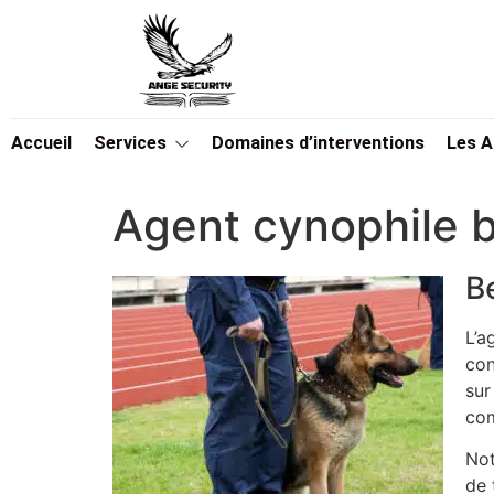
Accueil
Services
Domaines d’interventions
Les 
Agent cynophile b
B
L’a
con
sur
com
Not
de 