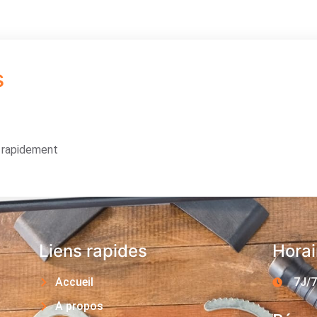
s
s rapidement
Liens rapides
Horai
Accueil
7J/7
A propos