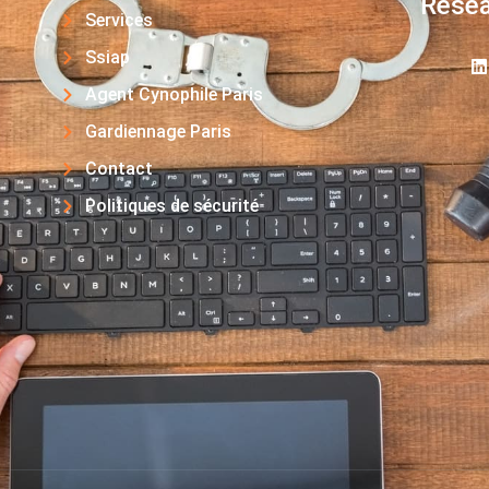
Résea
Services
Ssiap
Agent Cynophile Paris
Gardiennage Paris
Contact
Politiques de sécurité