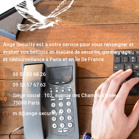
Ange Security est à votre service pour vous renseigner et
évaluer vos besoins en matière de sécurité, gardiennage
et télésurveillance à Paris et en Île De France.
06 51 03 68 26
09 53 57 67 63
Siège social : 102, avenue des Champs-Elysées
75008 Paris
m.d@ange-security.fr