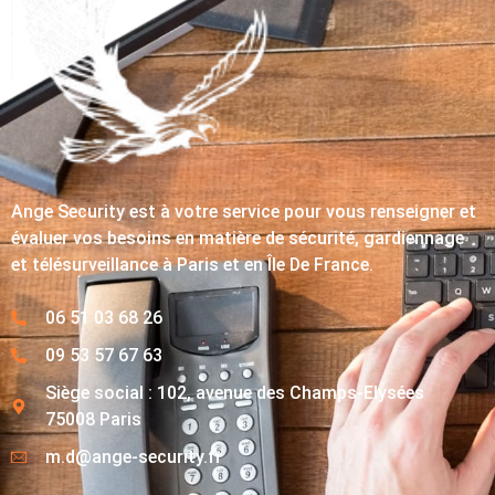
Ange Security est à votre service pour vous renseigner et
évaluer vos besoins en matière de sécurité, gardiennage
et télésurveillance à Paris et en Île De France.
06 51 03 68 26
09 53 57 67 63
Siège social : 102, avenue des Champs-Elysées
75008 Paris
m.d@ange-security.fr