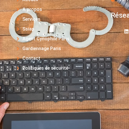
A propos
Résea
Services
Ssiap
Agent Cynophile Paris
Gardiennage Paris
Contact
Politiques de sécurité