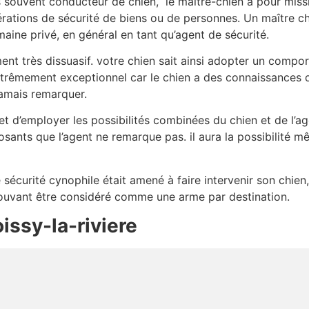
 souvent conducteur de chien, le maître-chien a pour miss
rations de sécurité de biens ou de personnes. Un maître c
aine privé, en général en tant qu’agent de sécurité.
ément très dissuasif. votre chien sait ainsi adopter un comp
trêmement exceptionnel car le chien a des connaissances que
jamais remarquer.
t d’employer les possibilités combinées du chien et de l’age
ants que l’agent ne remarque pas. il aura la possibilité m
e sécurité cynophile était amené à faire intervenir son chien
n pouvant être considéré comme une arme par destination.
issy-la-riviere