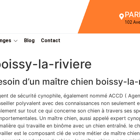
PAR
102 Av
Anges
Blog
Contact
oissy-la-riviere
esoin d’un maître chien boissy-la-
gent de sécurité cynophile, également nommé ACCD ( Agen
seiller polyvalent avec des connaissances non seulement en
lement sur tout ce qui concerne son chien à travers ses sp
portementales. Un maître chien, aussi appelé expert cynop
malière qui travaille en binôme avec un chien entraîné. le 
vailler est le composant clé de votre métier de maître chie