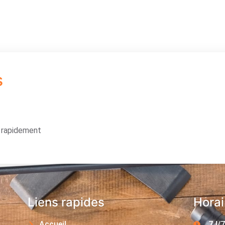
s
s rapidement
Liens rapides
Horai
Accueil
7J/7