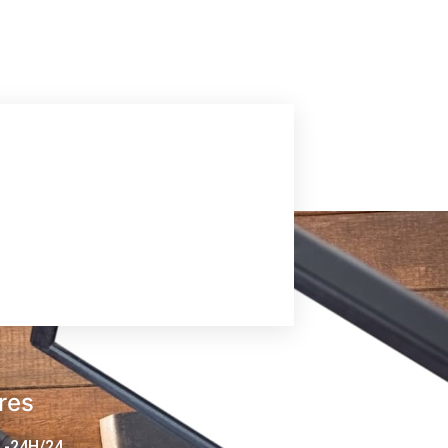
res
 -24H/24