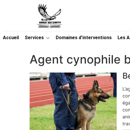
Accueil
Services
Domaines d’interventions
Les 
Agent cynophile b
B
L’a
con
éga
com
ani
tra