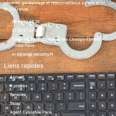
sécurité, gardiennage et télésurveillance à Paris et en
Île De France.
06 51 03 68 26
09 53 57 67 63
Siège social : 102, avenue des Champs-Elysées
75008 Paris
m.d@ange-security.fr
Liens rapides
Accueil
A propos
Services
Ssiap
Agent Cynophile Paris