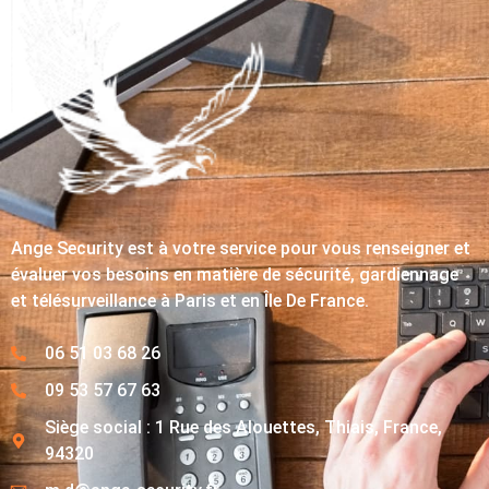
Ange Security est à votre service pour vous renseigner et
évaluer vos besoins en matière de sécurité, gardiennage
et télésurveillance à Paris et en Île De France.
06 51 03 68 26
09 53 57 67 63
Siège social : 1 Rue des Alouettes, Thiais, France,
94320