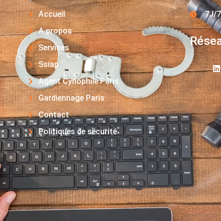
Accueil
7J/7
A propos
Résea
Services
Ssiap
Agent Cynophile Paris
Gardiennage Paris
Contact
Politiques de sécurité