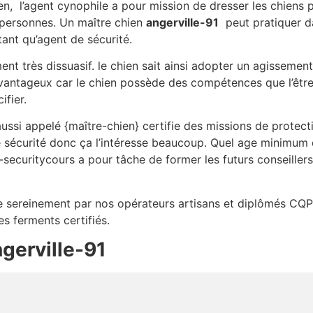
en, l’agent cynophile a pour mission de dresser les chiens 
personnes. Un maître chien
angerville-91
peut pratiquer d
tant qu’agent de sécurité.
ment très dissuasif. le chien sait ainsi adopter un agissemen
vantageux car le chien possède des compétences que l’être 
fier.
ssi appelé {maître-chien} certifie des missions de protec
 sécurité donc ça l’intéresse beaucoup. Quel age minimum d
-securitycours a pour tâche de former les futurs conseiller
lée sereinement par nos opérateurs artisans et diplômés CQP
es ferments certifiés.
gerville-91