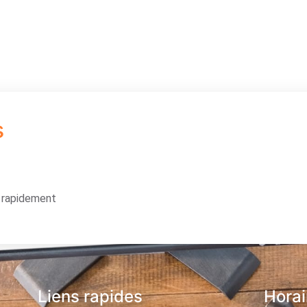
s
s rapidement
Liens rapides
Horai