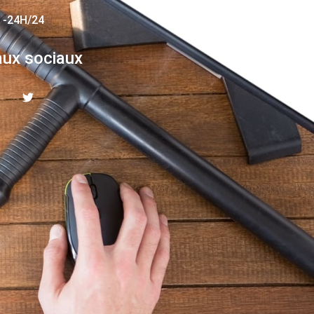
 -24H/24
ux sociaux