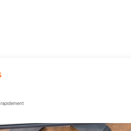
s
s rapidement