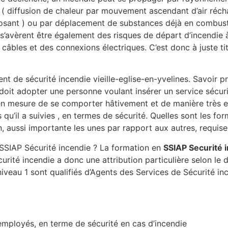
( diffusion de chaleur par mouvement ascendant d’air récha
sant ) ou par déplacement de substances déjà en combustio
s s’avèrent être également des risques de départ d’incendie à
câbles et des connexions électriques. C’est donc à juste tit
t de sécurité incendie vieille-eglise-en-yvelines. Savoir p
 doit adopter une personne voulant insérer un service sécuri
e en mesure de se comporter hâtivement et de manière très ef
qu’il a suivies , en termes de sécurité. Quelles sont les f
n, aussi importante les unes par rapport aux autres, requise
 SSIAP Sécurité incendie ? La formation en
SSIAP Securité 
ité incendie a donc une attribution particulière selon le de
iveau 1 sont qualifiés d’Agents des Services de Sécurité inc
 employés, en terme de sécurité en cas d’incendie