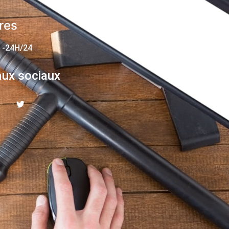
res
 -24H/24
ux sociaux