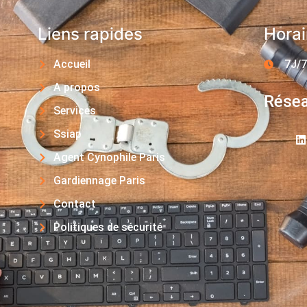
Liens rapides
Horai
Accueil
7J/7
A propos
Résea
Services
Ssiap
Agent Cynophile Paris
Gardiennage Paris
Contact
Politiques de sécurité