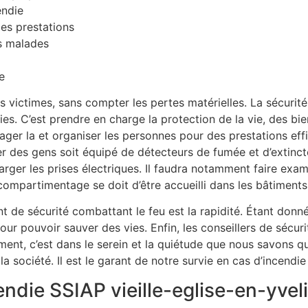
endie
les prestations
es malades
e
 victimes, sans compter les pertes matérielles. La sécurité
dies. C’est prendre en charge la protection de la vie, des b
er la et organiser les personnes pour des prestations effica
 des gens soit équipé de détecteurs de fumée et d’extincte
harger les prises électriques. Il faudra notamment faire ex
ompartimentage se doit d’être accueilli dans les bâtiments
de sécurité combattant le feu est la rapidité. Étant donné 
pour pouvoir sauver des vies. Enfin, les conseillers de sécur
ment, c’est dans le serein et la quiétude que nous savons qu
a société. Il est le garant de notre survie en cas d’incendie 
cendie SSIAP vieille-eglise-en-yvel