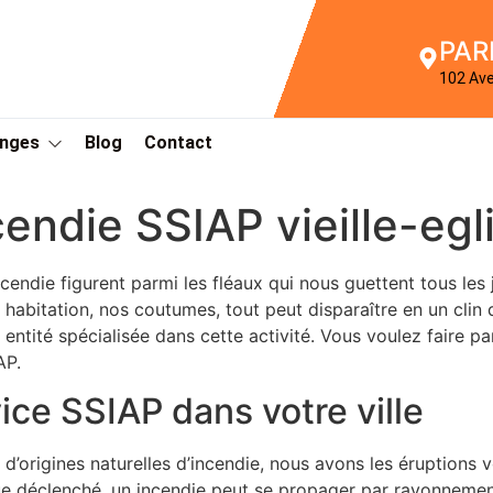
PAR
102 Av
Anges
Blog
Contact
cendie SSIAP vieille-eg
cendie figurent parmi les fléaux qui nous guettent tous les j
e habitation, nos coutumes, tout peut disparaître en un clin
 entité spécialisée dans cette activité. Vous voulez faire pa
AP.
ice SSIAP dans votre ville
origines naturelles d’incendie, nous avons les éruptions v
ue déclenché, un incendie peut se propager par rayonnement