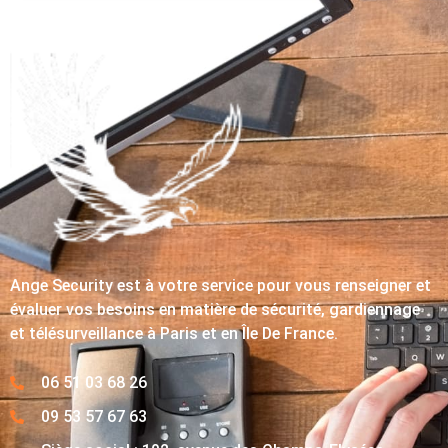
Ange Security est à votre service pour vous renseigner et
évaluer vos besoins en matière de sécurité, gardiennage
et télésurveillance à Paris et en Île De France.
06 51 03 68 26
09 53 57 67 63