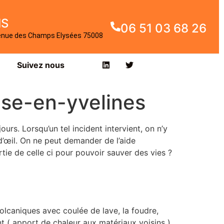
IS
06 51 03 68 26
enue des Champs Elysées 75008
Suivez nous
lise-en-yvelines
ours. Lorsqu’un tel incident intervient, on n’y
 d’œil. On ne peut demander de l’aide
rtie de celle ci pour pouvoir sauver des vies ?
olcaniques avec coulée de lave, la foudre,
 ( apport de chaleur aux matériaux voisins ),