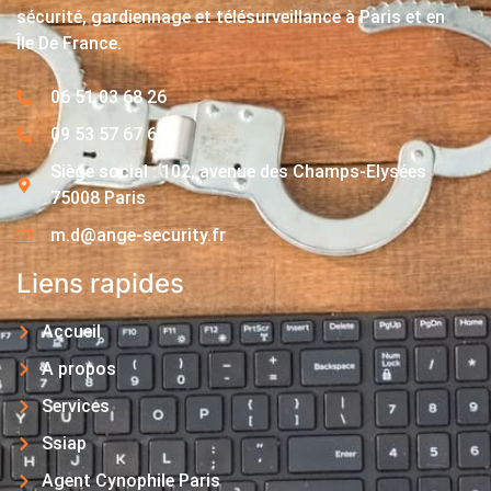
sécurité, gardiennage et télésurveillance à Paris et en
Île De France.
06 51 03 68 26
09 53 57 67 63
Siège social : 102, avenue des Champs-Elysées
75008 Paris
m.d@ange-security.fr
Liens rapides
Accueil
A propos
Services
Ssiap
Agent Cynophile Paris