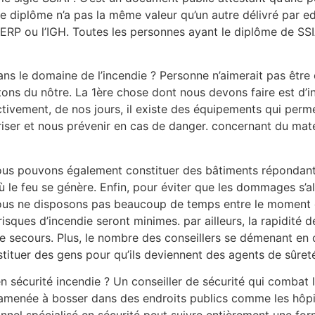
e diplôme n’a pas la même valeur qu’un autre délivré par ed
’ERP ou l’IGH. Toutes les personnes ayant le diplôme de SS
dans le domaine de l’incendie ? Personne n’aimerait pas être
ons du nôtre. La 1ère chose dont nous devons faire est d’in
ectivement, de nos jours, il existe des équipements qui perm
riser et nous prévenir en cas de danger. concernant du matér
, nous pouvons également constituer des bâtiments répondant
 le feu se génère. Enfin, pour éviter que les dommages s’alo
t, nous ne disposons pas beaucoup de temps entre le moment 
les risques d’incendie seront minimes. par ailleurs, la rapid
re secours. Plus, le nombre des conseillers se démenant en 
nstituer des gens pour qu’ils deviennent des agents de sûret
en sécurité incendie ? Un conseiller de sécurité qui combat 
amenée à bosser dans des endroits publics comme les hôpita