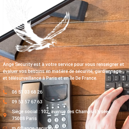
Ange Security est à votre service pour vous renseigner et
évaluer vos besoins en matière de sécurité, gardiennage
et télésurveillance à Paris et en Île De France.
06 51 03 68 26
09 53 57 67 63
Siège social : 102, avenue des Champs-Elysées
75008 Paris
m.d@ange-security.fr