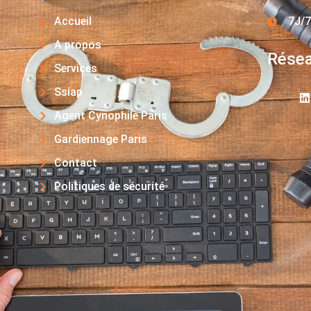
Accueil
7J/7
A propos
Résea
Services
Ssiap
Agent Cynophile Paris
Gardiennage Paris
Contact
Politiques de sécurité