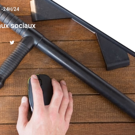
 -24H/24
ux sociaux