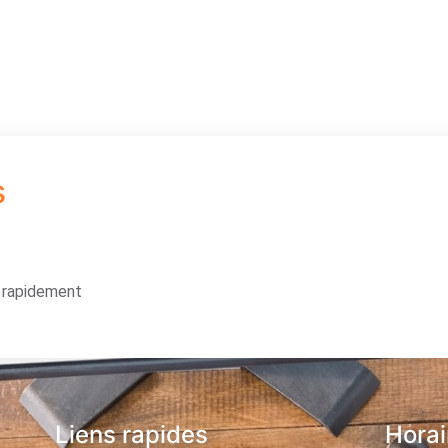
s
s rapidement
Liens rapides
Horai