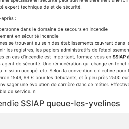
nel spécialisé en sécurité peut suivre entièrement une fo
é expert technique de et de sécurité.
-après :
 personne dans le domaine de secours en incendie
ssement en sécurité incendie
nnes se trouvant au sein des établissements œuvrant dans 
ir les registres, les papiers administratifs de l’établissemen
ies en cas d’incendie est important, formez-vous en
SSIAP 
 agent de sécurité. Une rémunération qui change en fonctio
 la mission occupé, etc. Selon la convention collective pour
viron 1546, 99 € pour les débutants, et à peu près 2500 e
’envisager une évolution de carrière dans ce métier. Effectiv
le de service. n
ncendie SSIAP queue-les-yvelines