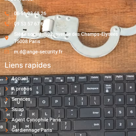
06 51 03 68 26
09 53 57 67 63
Siège social : 102, avenue des Champs-Elysées
75008 Paris
m.d@ange-security.fr
Liens rapides
Accueil
A propos
Services
Ssiap
Agent Cynophile Paris
Gardiennage Paris