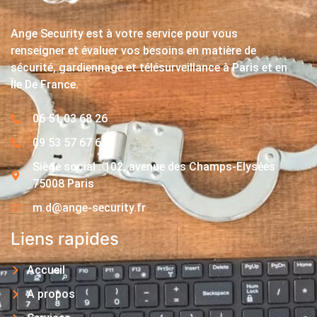
Ange Security est à votre service pour vous
renseigner et évaluer vos besoins en matière de
sécurité, gardiennage et télésurveillance à Paris et en
Île De France.
06 51 03 68 26
09 53 57 67 63
Siège social : 102, avenue des Champs-Elysées
75008 Paris
m.d@ange-security.fr
Liens rapides
Accueil
A propos