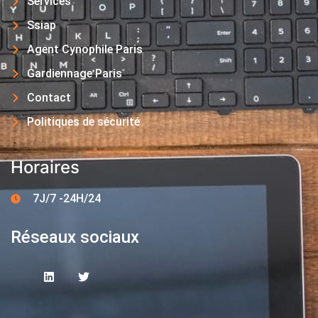
Services
Ssiap
Agent Cynophile Paris
Gardiennage Paris
Contact
Politiques de sécurité
Horaires
7J/7 -24H/24
Réseaux sociaux