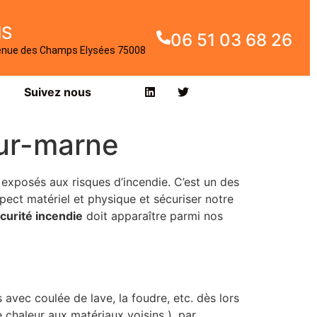
IS
06 51 03 68 26
enue des Champs Elysées 75008
Suivez nous
sur-marne
 exposés aux risques d’incendie. C’est un des
pect matériel et physique et sécuriser notre
curité incendie
doit apparaître parmi nos
avec coulée de lave, la foudre, etc. dès lors
chaleur aux matériaux voisins ), par