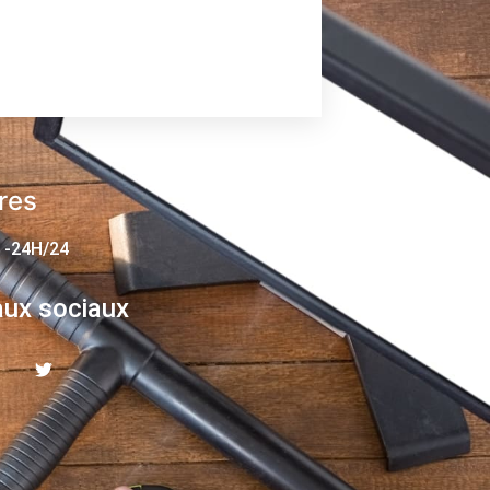
res
 -24H/24
ux sociaux