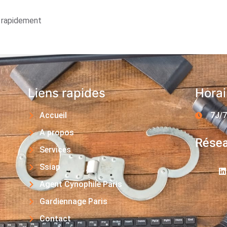
s rapidement
Liens rapides
Horai
Accueil
7J/7
A propos
Résea
Services
Ssiap
Agent Cynophile Paris
Gardiennage Paris
Contact