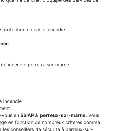
nc qualifié de Chef d’Équipe des Services de
ne protection en cas d’incendie
ndie
rité incendie perreux-sur-marne.
é incendie
ement
ez-vous en
SSIAP à perreux-sur-marne
. Vous
hange en fonction de nombreux critères comme
r les conseillers de sécurité à perreux-sur-