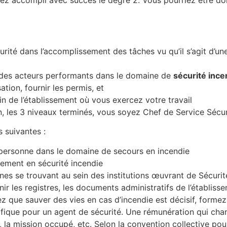
ez accompli avec succès le degré 2. Vous pourriez être do
curité dans l’accomplissement des tâches vu qu’il s’agit d’u
e des acteurs performants dans le domaine de
sécurité ince
ation, fournir les permis, et
in de l’établissement où vous exercez votre travail
on, les 3 niveaux terminés, vous soyez Chef de Service Sécu
 suivantes :
 personne dans le domaine de secours en incendie
ssement en sécurité incendie
nes se trouvant au sein des institutions œuvrant de Sécurit
nir les registres, les documents administratifs de l’établiss
ez que sauver des vies en cas d’incendie est décisif, form
cifique pour un agent de sécurité. Une rémunération qui c
n, la mission occupé, etc. Selon la convention collective pou