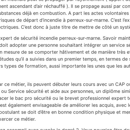
nt ascendant d’air réchauffé ). Il se propage aussi par cond
ances déjà en combustion. A part les actes volontaires et 
s risques de départ d’incendie à perreux-sur-marne. C’est l’
triques. C’est donc à juste titre de mettre de côté un syst
expert de sécurité incendie perreux-sur-marne. Savoir maint
 doit adopter une personne souhaitant intégrer un service sé
 en mesure de se comporter hâtivement et de manière très eff
études qu’il a suivies dans un premier temps, en termes de s
rs types de formation, aussi importante les unes que les au
ar ce métier, ils peuvent débuter leurs cours avec un CAP o
 ou Service sécurité et aide aux personnes, un diplôme simil
er le bac pro sécurité ou le brevet professionnel expert t
il est également envisageable de améliorer les acquis, avec 
postulant se doit d’être en bonne condition physique et menta
ercer ce métier.