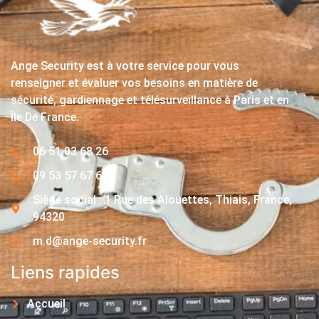
Ange Security est à votre service pour vous
renseigner et évaluer vos besoins en matière de
sécurité, gardiennage et télésurveillance à Paris et en
Île De France.
06 51 03 68 26
09 53 57 67 63
Siège social : 1 Rue des Alouettes, Thiais, France,
94320
m.d@ange-security.fr
Liens rapides
Accueil