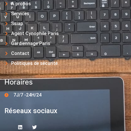
A propos
Services
Ssiap
Agent Cynophile Paris
Gardiennage Paris
Contact
Politiques de sécurité
Horaires
7J/7 -24H/24
Réseaux sociaux