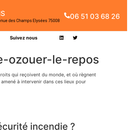
IS
06 51 03 68 26
enue des Champs Elysées 75008
Suivez nous
e-ozouer-le-repos
droits qui reçoivent du monde, et où règnent
e amené à intervenir dans ces lieux pour
curité incendie ?