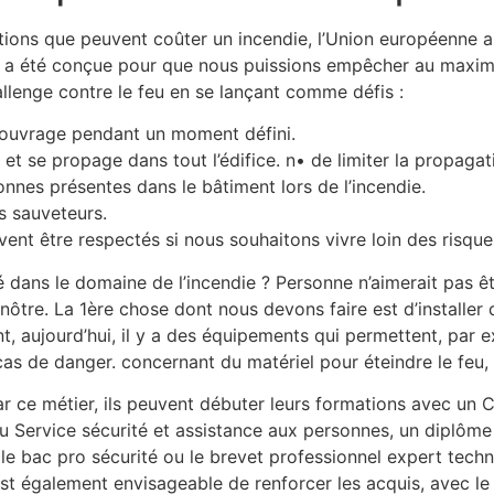
ions que peuvent coûter un incendie, l’Union européenne a i
i a été conçue pour que nous puissions empêcher au maximum
llenge contre le feu en se lançant comme défis :
 l’ouvrage pendant un moment défini.
e et se propage dans tout l’édifice. n• de limiter la propaga
onnes présentes dans le bâtiment lors de l’incendie.
s sauveteurs.
nt être respectés si nous souhaitons vivre loin des risque
é dans le domaine de l’incendie ? Personne n’aimerait pas êt
nôtre. La 1ère chose dont nous devons faire est d’installer d
nt, aujourd’hui, il y a des équipements qui permettent, par 
as de danger. concernant du matériel pour éteindre le feu, l
ar ce métier, ils peuvent débuter leurs formations avec un 
u Service sécurité et assistance aux personnes, un diplôme s
 le bac pro sécurité ou le brevet professionnel expert techn
 est également envisageable de renforcer les acquis, avec le