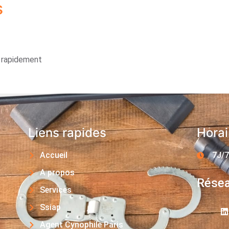
s
s rapidement
Liens rapides
Horai
Accueil
7J/7
A propos
Résea
Services
Ssiap
Agent Cynophile Paris