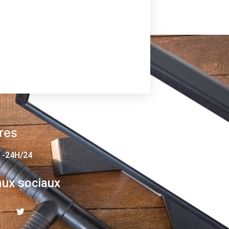
res
 -24H/24
ux sociaux