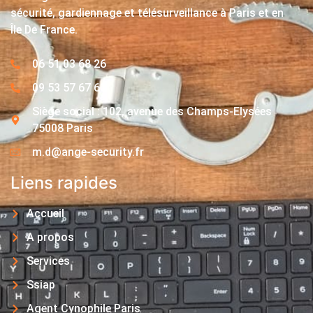
sécurité, gardiennage et télésurveillance à Paris et en
Île De France.
06 51 03 68 26
09 53 57 67 63
Siège social : 102, avenue des Champs-Elysées
75008 Paris
m.d@ange-security.fr
Liens rapides
Accueil
A propos
Services
Ssiap
Agent Cynophile Paris