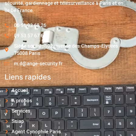
sécurité, gardiennage et télésurveillance à Paris et en
Île De France.
06 51 03 68 26
09 53 57 67 63
Siège social : 102, avenue des Champs-Elysées
75008 Paris
m.d@ange-security.fr
Liens rapides
Accueil
A propos
Services
Ssiap
Agent Cynophile Paris