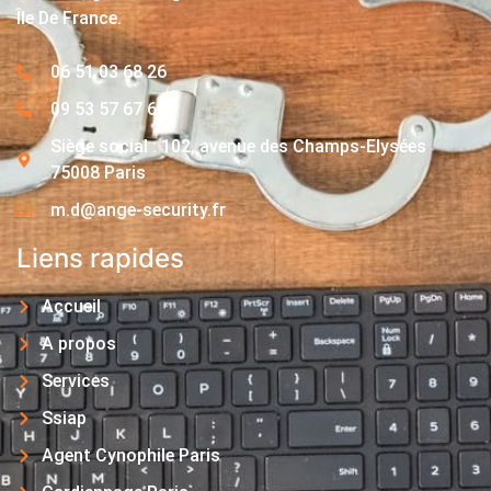
Île De France.
06 51 03 68 26
09 53 57 67 63
Siège social : 102, avenue des Champs-Elysées
75008 Paris
m.d@ange-security.fr
Liens rapides
Accueil
A propos
Services
Ssiap
Agent Cynophile Paris