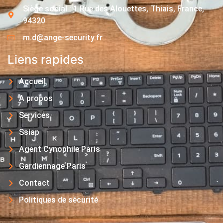
Siège social : 1 Rue des Alouettes, Thiais, France,
94320
m.d@ange-security.fr
Liens rapides
Accueil
A propos
Services
Ssiap
Agent Cynophile Paris
Gardiennage Paris
Contact
Politiques de sécurité