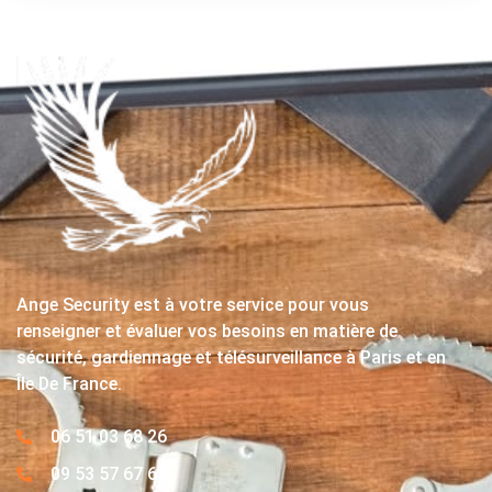
Ange Security est à votre service pour vous
renseigner et évaluer vos besoins en matière de
sécurité, gardiennage et télésurveillance à Paris et en
Île De France.
06 51 03 68 26
09 53 57 67 63