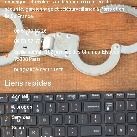
renseigner et évaluer vos besoins en matière de
sécurité, gardiennage et télésurveillance à Paris et en
Île De France.
06 51 03 68 26
09 53 57 67 63
Siège social : 102, avenue des Champs-Elysées
75008 Paris
m.d@ange-security.fr
Liens rapides
Accueil
A propos
Services
Ssiap