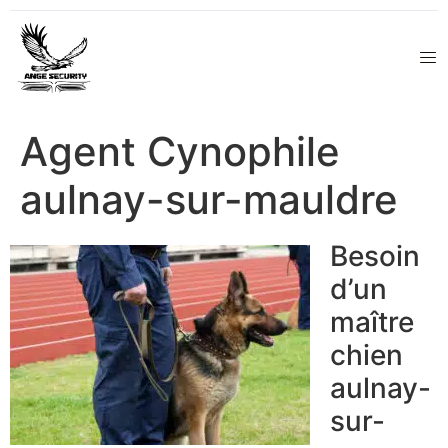
Agent Cynophile
aulnay-sur-mauldre
Besoin
d’un
maître
chien
aulnay-
sur-