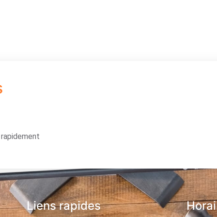
s
s rapidement
Liens rapides
Horai