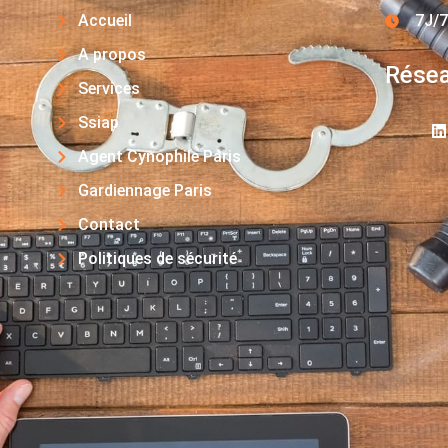
Accueil
7J/7
A propos
Résea
Services
Ssiap
Agent Cynophile Paris
Gardiennage Paris
Contact
Politiques de sécurité