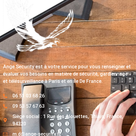
Ange Security est à votre service pour vous renseigner et
évaluer vos besoins en matière de sécurité, gardiennage
et télésurveillance à Paris et en Île De France.
06 51 03 68 26
09 53 57 67 63
Siège social : 1 Rue des Alouettes, Thiais, France,
94320
m.d@ange-security.fr