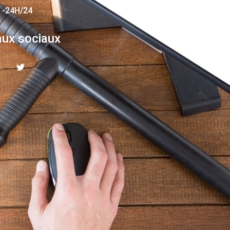
 -24H/24
ux sociaux