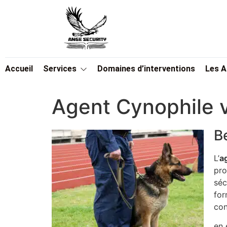
Accueil
Services
Domaines d’interventions
Les 
Agent Cynophile 
B
L’
a
pro
séc
for
con
en 