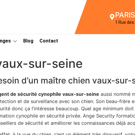
PARIS
1 Rue des 
Anges
Blog
Contact
vaux-sur-seine
esoin d’un maître chien vaux-sur-
gent de sécurité cynophile vaux-sur-seine
aussi nommé ma
tection et de surveillance avec son chien. Son beau-frère 
urité donc ça l’intéresse beaucoup. Quel age minimum doit
mation cynophile en sécurité privée. Ange Security formatio
seillers de sécurité et améliorer les connaissances déjà acq
effet, à la vue du chien, c’est un élément très dissuasif. v