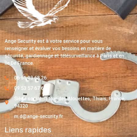
Ange Security est à votre service pour vous
renseigner et évaluer vos besoins en matière de
sécurité, gardiennage et télésurveillance à Paris et en
Île De France.
06 51 03 68 26
09 53 57 67 63
Siège social : 1 Rue des Alouettes, Thiais, France,
94320
m.d@ange-security.fr
Liens rapides