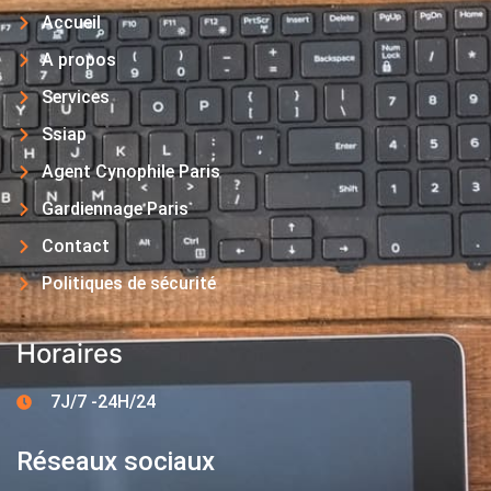
Accueil
A propos
Services
Ssiap
Agent Cynophile Paris
Gardiennage Paris
Contact
Politiques de sécurité
Horaires
7J/7 -24H/24
Réseaux sociaux