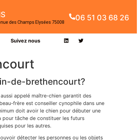
IS
06 51 03 68 26
enue des Champs Elysées 75008
Suivez nous
ncourt
tin-de-brethencourt?
aussi appelé maître-chien garantit des
beau-frère est conseiller cynophile dans une
nimum doit avoir le chien pour débuter une
 pour tâche de constituer les futurs
uises pour les autres.
pouvoir détecter les personnes ou les objets