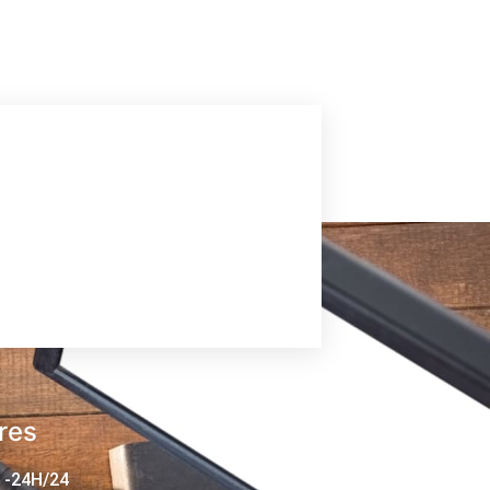
res
 -24H/24