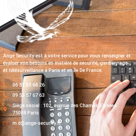
Ange Security est à votre service pour vous renseigner et
évaluer vos besoins en matière de sécurité, gardiennage
et télésurveillance à Paris et en Île De France.
06 51 03 68 26
09 53 57 67 63
Siège social : 102, avenue des Champs-Elysées
75008 Paris
m.d@ange-security.fr