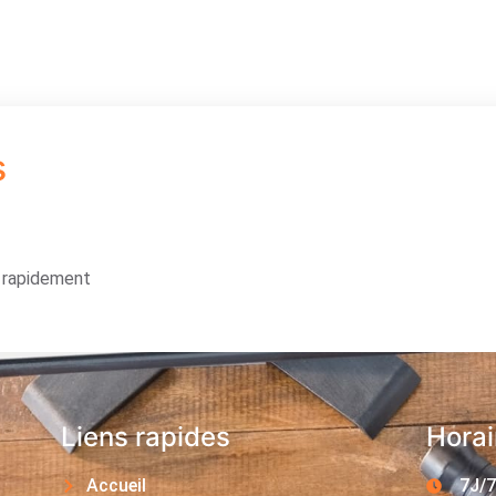
s
s rapidement
Liens rapides
Horai
Accueil
7J/7