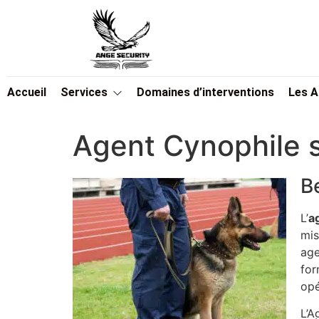
Accueil
Services
Domaines d’interventions
Les 
Agent Cynophile 
B
L’
a
mis
age
for
opé
L’A