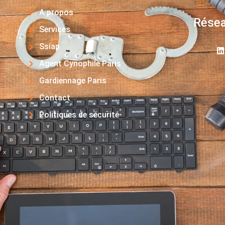
A propos
Résea
Services
Ssiap
Agent Cynophile Paris
Gardiennage Paris
Contact
Politiques de sécurité