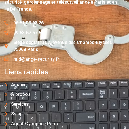
sécurité, gardiennage et télésurveillance à Paris et en
Île De France.
06 51 03 68 26
09 53 57 67 63
Siège social : 102, avenue des Champs-Elysées
75008 Paris
m.d@ange-security.fr
Liens rapides
Accueil
A propos
Services
Ssiap
Agent Cynophile Paris