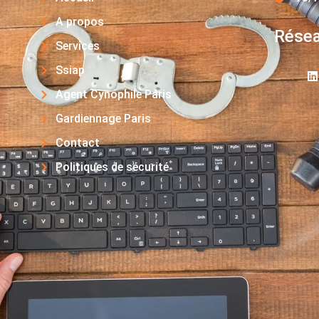
A propos
Résea
Services
Ssiap
Agent Cynophile Paris
Gardiennage Paris
Contact
Politiques de sécurité