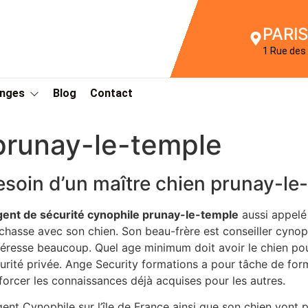
PARIS
1 Rue des 
Anges
Blog
Contact
prunay-le-temple
esoin d’un maître chien prunay-le
gent de sécurité cynophile prunay-le-temple
aussi appelé 
chasse avec son chien. Son beau-frère est conseiller cynop
ntéresse beaucoup. Quel age minimum doit avoir le chien p
urité privée. Ange Security formations a pour tâche de form
forcer les connaissances déjà acquises pour les autres.
gent Cynophile sur l’île de France ainsi que son chien vont 