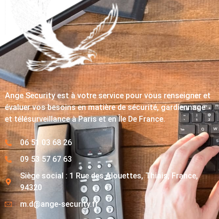
Ange Security est à votre service pour vous renseigner et
évaluer vos besoins en matière de sécurité, gardiennage
et télésurveillance à Paris et en Île De France.
06 51 03 68 26
09 53 57 67 63
Siège social : 1 Rue des Alouettes, Thiais, France,
94320
m.d@ange-security.fr