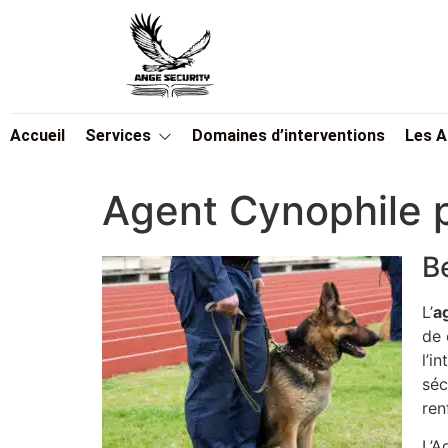
Accueil
Services
Domaines d’interventions
Les 
Agent Cynophile 
B
L’
a
de 
l’i
séc
ren
L’A