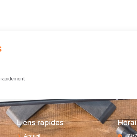
s
s rapidement
Liens rapides
Horai
Accueil
7J/7