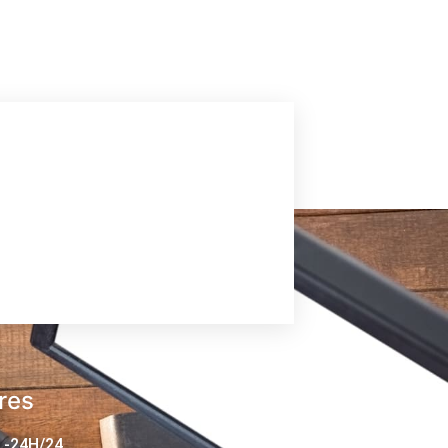
res
 -24H/24