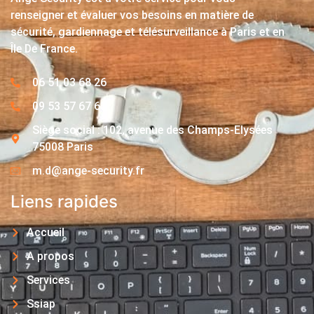
renseigner et évaluer vos besoins en matière de
sécurité, gardiennage et télésurveillance à Paris et en
Île De France.
06 51 03 68 26
09 53 57 67 63
Siège social : 102, avenue des Champs-Elysées
75008 Paris
m.d@ange-security.fr
Liens rapides
Accueil
A propos
Services
Ssiap