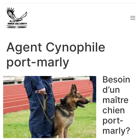
Agent Cynophile
port-marly
Besoin
d’un
maître
chien
port-
marly?