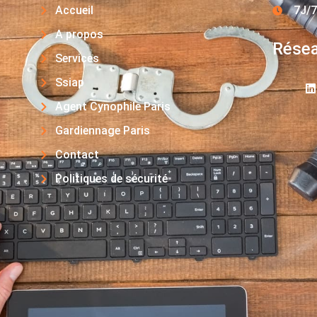
Accueil
7J/7
A propos
Résea
Services
Ssiap
Agent Cynophile Paris
Gardiennage Paris
Contact
Politiques de sécurité