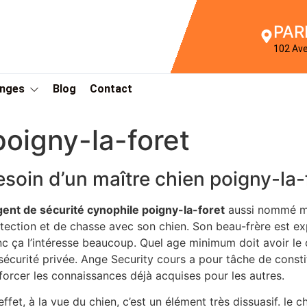
PAR
102 Av
Anges
Blog
Contact
oigny-la-foret
esoin d’un maître chien poigny-la-
gent de sécurité cynophile poigny-la-foret
aussi nommé maî
tection et de chasse avec son chien. Son beau-frère est e
c ça l’intéresse beaucoup. Quel age minimum doit avoir le
sécurité privée. Ange Security cours a pour tâche de consti
forcer les connaissances déjà acquises pour les autres.
effet, à la vue du chien, c’est un élément très dissuasif. le 