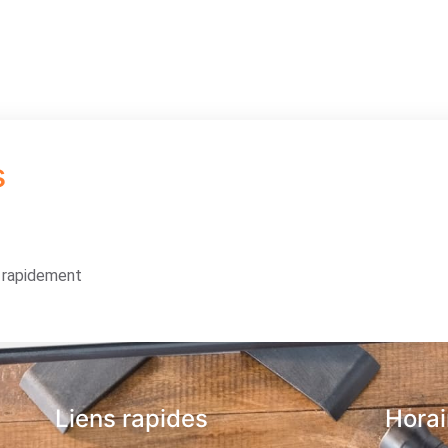
s
s rapidement
Liens rapides
Horai