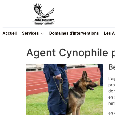
Accueil
Services
Domaines d’interventions
Les 
Agent Cynophile p
B
L’
a
pro
don
en 
ren
en 