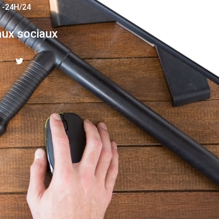
 -24H/24
ux sociaux