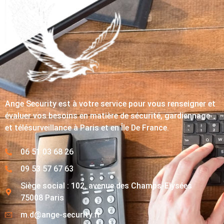
Ange Security est à votre service pour vous renseigner et
évaluer vos besoins en matière de sécurité, gardiennage
et télésurveillance à Paris et en Île De France.
06 51 03 68 26
09 53 57 67 63
Siège social : 102, avenue des Champs-Elysées
75008 Paris
m.d@ange-security.fr