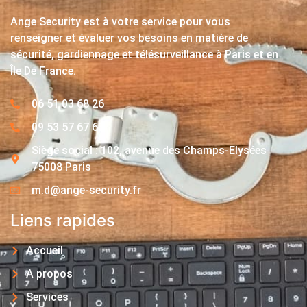
Ange Security est à votre service pour vous
renseigner et évaluer vos besoins en matière de
sécurité, gardiennage et télésurveillance à Paris et en
Île De France.
06 51 03 68 26
09 53 57 67 63
Siège social : 102, avenue des Champs-Elysées
75008 Paris
m.d@ange-security.fr
Liens rapides
Accueil
A propos
Services