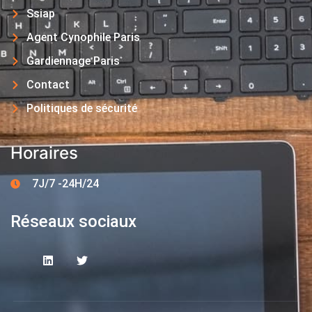
Ssiap
Agent Cynophile Paris
Gardiennage Paris
Contact
Politiques de sécurité
Horaires
7J/7 -24H/24
Réseaux sociaux