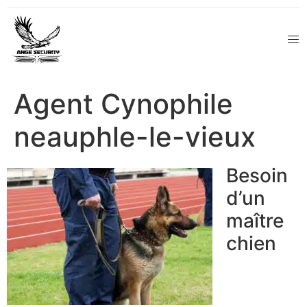
Agent Cynophile
neauphle-le-vieux
Besoin
d’un
maître
chien