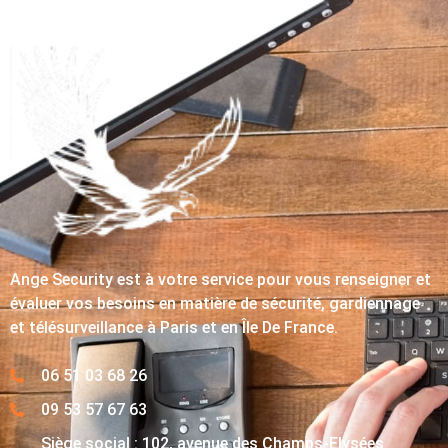
Ange Security est à votre service pour vous renseigner et
évaluer vos besoins en matière de sécurité, gardiennage
et télésurveillance à Paris et en Île De France.
06 51 03 68 26
09 53 57 67 63
Siège social : 102, avenue des Champs-Elysées