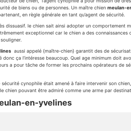
ducteur de chien, l’agent cynophile a pour mission de dre
urité de biens ou de personnes. Un maître chien
meulan-en
artenant, en règle générale en tant qu’agent de sécurité.
très dissuasif. le chien sait ainsi adopter un comportement 
xtrêmement exceptionnel car le chien a des connaissances qu
souligner.
lines
aussi appelé {maître-chien} garantit des de sécurisa
té donc ça l’intéresse beaucoup. Quel age minimum doit av
ours a pour tâche de former les prochains opérateurs de sé
e sécurité cynophile était amené à faire intervenir son chien,
, le chien pouvant être admiré comme une arme par destinat
eulan-en-yvelines