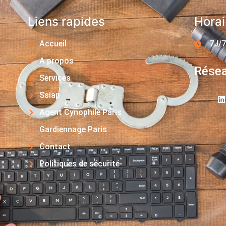
Liens rapides
Horai
Accueil
7J/7
A propos
Résea
Services
Ssiap
Agent Cynophile Paris
Gardiennage Paris
Contact
Politiques de sécurité