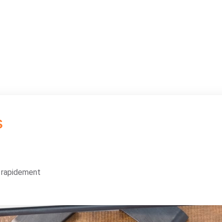
s
s rapidement