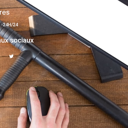
res
 -24H/24
ux sociaux