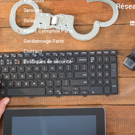
A propos
Résea
Services
Ssiap
Agent Cynophile Paris
Gardiennage Paris
Contact
Politiques de sécurité