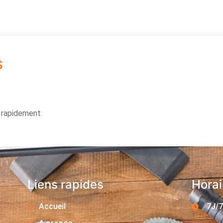
s
s rapidement
Liens rapides
Horai
Accueil
7J/7