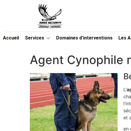
Accueil
Services
Domaines d’interventions
Les 
Agent Cynophile m
B
L’
a
cha
l’i
séc
et 
en 