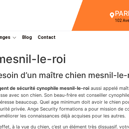
PAR
102 Av
Anges
Blog
Contact
esnil-le-roi
esoin d’un maître chien mesnil-le-
gent de sécurité cynophile mesnil-le-roi
aussi appelé maît
sse avec son chien. Son beau-frère est conseiller cynophil
ntéresse beaucoup. Quel age minimum doit avoir le chien 
urité privée. Ange Security formations a pour mission de co
améliorer les connaissances déjà acquises pour les autres.
effet, à la vue du chien, c’est un élément très dissuasif. vo