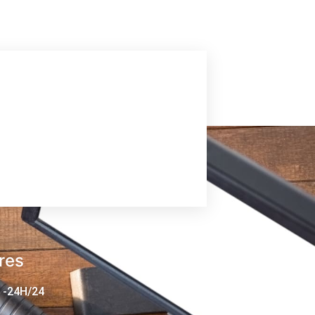
res
 -24H/24