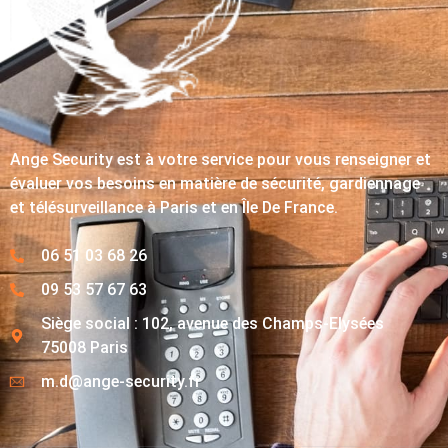
Ange Security est à votre service pour vous renseigner et
évaluer vos besoins en matière de sécurité, gardiennage
et télésurveillance à Paris et en Île De France.
06 51 03 68 26
09 53 57 67 63
Siège social : 102, avenue des Champs-Elysées
75008 Paris
m.d@ange-security.fr